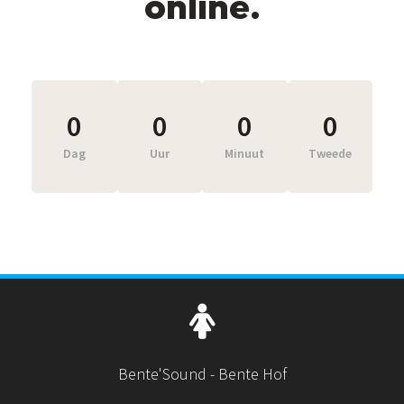
online.
0
0
0
0
Dag
Uur
Minuut
Tweede
Bente'Sound - Bente Hof